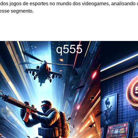
 dos jogos de esportes no mundo dos videogames, analisando c
 esse segmento.