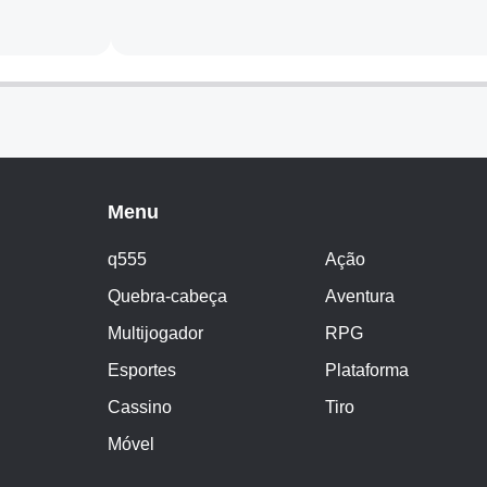
Menu
q555
Ação
Quebra-cabeça
Aventura
Multijogador
RPG
Esportes
Plataforma
Cassino
Tiro
Móvel