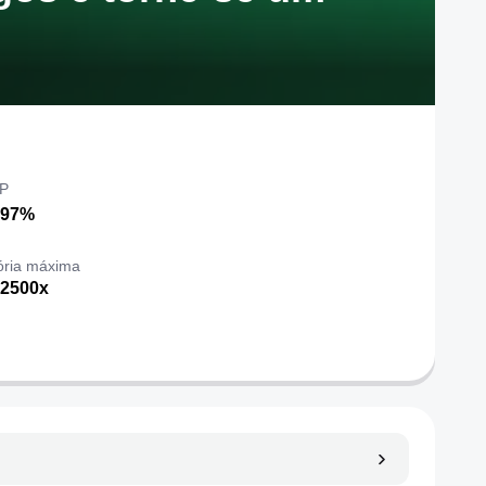
P
 97%
tória máxima
 2500x