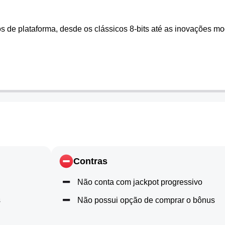
ogos de plataforma, desde os clássicos 8-bits até as inovações
Contras
Não conta com jackpot progressivo
s
Não possui opção de comprar o bônus