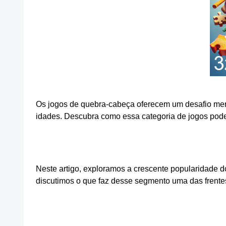
Os jogos de quebra-cabeça oferecem um desafio mental
idades. Descubra como essa categoria de jogos pode 
Neste artigo, exploramos a crescente popularidade d
discutimos o que faz desse segmento uma das frente