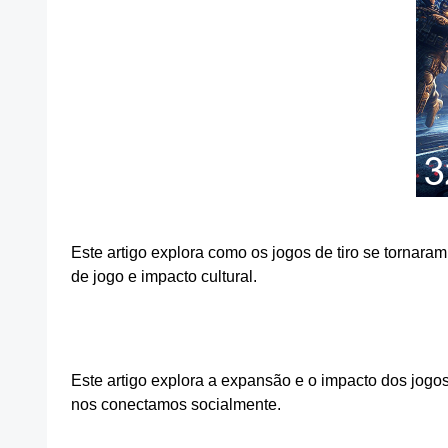
Este artigo explora como os jogos de tiro se tornar
de jogo e impacto cultural.
Este artigo explora a expansão e o impacto dos jog
nos conectamos socialmente.