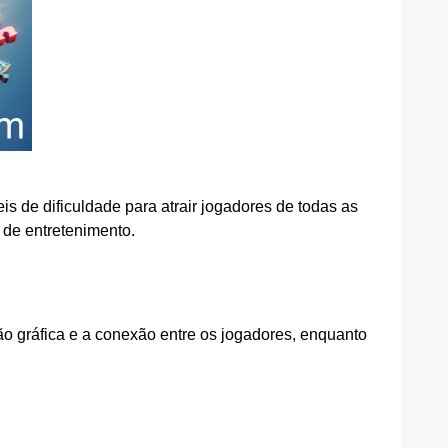
s de dificuldade para atrair jogadores de todas as
 de entretenimento.
o gráfica e a conexão entre os jogadores, enquanto