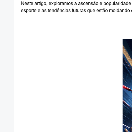
Neste artigo, exploramos a ascensão e popularidade
esporte e as tendências futuras que estão moldando