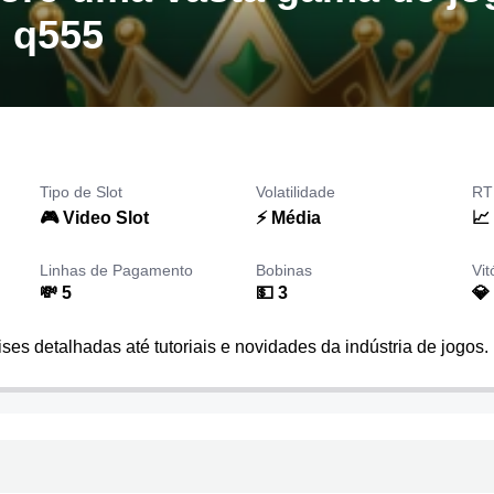
 q555
Tipo de Slot
Volatilidade
RT
🎮 Video Slot
⚡️ Média
📈
Linhas de Pagamento
Bobinas
Vi
💸 5
💵 3
💎
ses detalhadas até tutoriais e novidades da indústria de jogos.