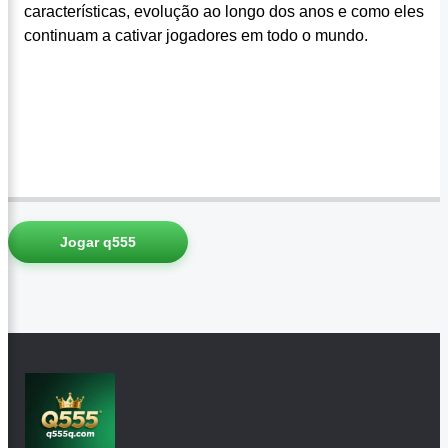
características, evolução ao longo dos anos e como eles
continuam a cativar jogadores em todo o mundo.
Jogar q555