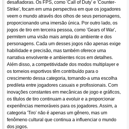
desafiadoras. Os FPS, como 'Call of Duty' e 'Counter-
Strike', focam em uma perspectiva em que os jogadores
veem o mundo através dos olhos de seus personagens,
proporcionando uma imersão única. Por outro lado, os
jogos de tiro em terceira pessoa, como 'Gears of War',
permitem uma visão mais ampla do ambiente e dos
personagens. Cada um desses jogos não apenas exige
habilidade e precisão, mas também oferece uma
narrativa envolvente e ambientes ricos em detalhes.
Além disso, a competitividade dos modos multiplayer e
os torneios esportivos têm contribuído para o
crescimento dessa categoria, tornando-a uma escolha
predileta entre jogadores casuais e profissionais. Com
inovações constantes em mecânicas de jogo e gráficos,
os títulos de tiro continuam a evoluir e a proporcionar
experiências memoráveis para os jogadores. Assim, a
categoria 'Tiro' não é apenas um gênero, mas um
fenômeno cultural que continua a influenciar o mundo
dos jogos.